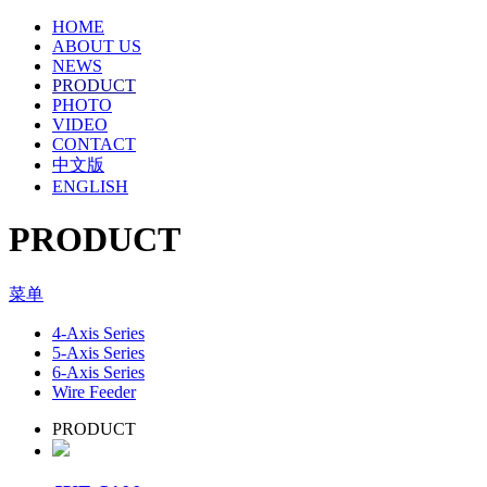
HOME
ABOUT US
NEWS
PRODUCT
PHOTO
VIDEO
CONTACT
中文版
ENGLISH
PRODUCT
菜单
4-Axis Series
5-Axis Series
6-Axis Series
Wire Feeder
PRODUCT